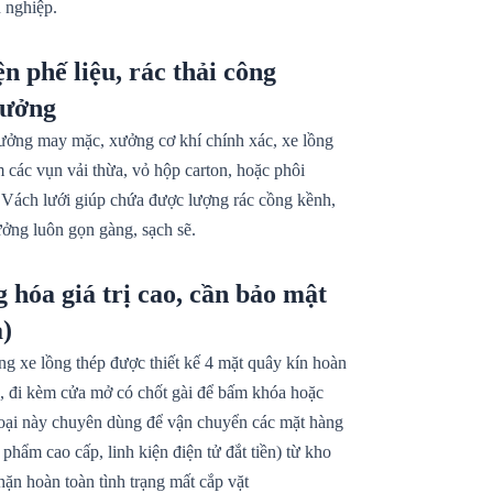
n nghiệp.
n phế liệu, rác thải công
xưởng
ưởng may mặc, xưởng cơ khí chính xác, xe lồng
các vụn vải thừa, vỏ hộp carton, hoặc phôi
. Vách lưới giúp chứa được lượng rác cồng kềnh,
ởng luôn gọn gàng, sạch sẽ.
 hóa giá trị cao, cần bảo mật
a)
g xe lồng thép được thiết kế 4 mặt quây kín hoàn
ỏ, đi kèm cửa mở có chốt gài để bấm khóa hoặc
oại này chuyên dùng để vận chuyển các mặt hàng
ỹ phẩm cao cấp, linh kiện điện tử đắt tiền) từ kho
hặn hoàn toàn tình trạng mất cắp vặt