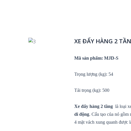
XE ĐẨY HÀNG 2 TẦ
Next
Mã sản phẩm: MJD-S
Trọng lượng (kg): 54
Tải trọng (kg): 500
Xe đẩy hàng 2 tầng
là loại 
di động
. Cấu tạo của nó gồm m
4 mặt vách xung quanh được là