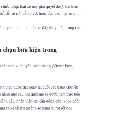
chiếc lồng, loại xe này giải quyết được bài toán
ất dễ rơi rớt, dễ đổ vỡ, hoặc cần bảo mật an ninh.
c tế phổ biến nhất của xe đẩy lồng thép trong các
:
ia chọn bưu kiện trong
n
a các đơn vị chuyển phát nhanh (Viettel Post,
ng thép được đặt ngay tại cuối các băng chuyền
úi hàng nhỏ sau khi quét mã sẽ được ném trực tiếp
 lồng đầy, nhân viên chỉ cần đóng cửa, khóa chốt
ng ra xe tải mà không sợ hàng bị rơi rớt dọc