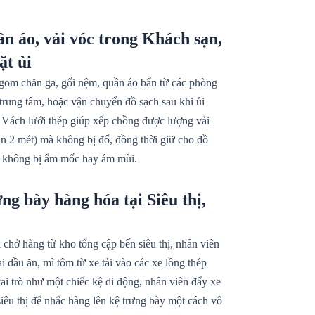
n áo, vải vóc trong Khách sạn,
ặt ủi
om chăn ga, gối nệm, quần áo bẩn từ các phòng
 trung tâm, hoặc vận chuyển đồ sạch sau khi ủi
. Vách lưới thép giúp xếp chồng được lượng vải
ần 2 mét) mà không bị đổ, đồng thời giữ cho đồ
, không bị ẩm mốc hay ám mùi.
ng bày hàng hóa tại Siêu thị,
 chở hàng từ kho tổng cập bến siêu thị, nhân viên
i dầu ăn, mì tôm từ xe tải vào các xe lồng thép
ai trò như một chiếc kệ di động, nhân viên đẩy xe
 siêu thị để nhấc hàng lên kệ trưng bày một cách vô