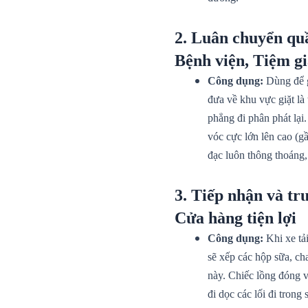
2. Luân chuyển quầ
Bệnh viện, Tiệm gi
Công dụng:
Dùng để g
đưa về khu vực giặt là
phẳng đi phân phát lại
vóc cực lớn lên cao (g
đạc luôn thông thoáng
3. Tiếp nhận và trư
Cửa hàng tiện lợi
Công dụng:
Khi xe tải
sẽ xếp các hộp sữa, cha
này. Chiếc lồng đóng v
đi dọc các lối đi trong