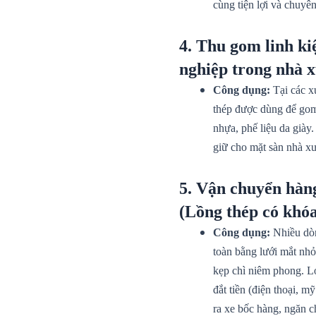
cùng tiện lợi và chuyê
4. Thu gom linh kiệ
nghiệp trong nhà 
Công dụng:
Tại các x
thép được dùng để gom 
nhựa, phế liệu da giày
giữ cho mặt sàn nhà xư
5. Vận chuyển hàng
(Lồng thép có khó
Công dụng:
Nhiều dòn
toàn bằng lưới mắt nh
kẹp chì niêm phong. L
đắt tiền (điện thoại, m
ra xe bốc hàng, ngăn c