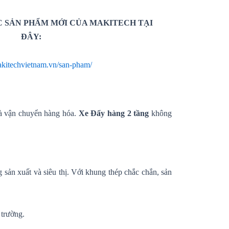
 SẢN PHẨM MỚI CỦA MAKITECH TẠI
ĐÂY:
makitechvietnam.vn/san-pham/
và vận chuyển hàng hóa.
Xe Đẩy hàng 2 tầng
không
sản xuất và siêu thị. Với khung thép chắc chắn, sản
 trường.