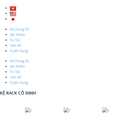
Skip
to
content
Menu
Về Chúng Tôi
Sản Phẩm
Tin Tức
Liên Hệ
Tuyển Dụng
Về Chúng Tôi
Sản Phẩm
Tin Tức
Liên Hệ
Tuyển Dụng
KỆ RACK CỐ ĐỊNH
Previous
Nex