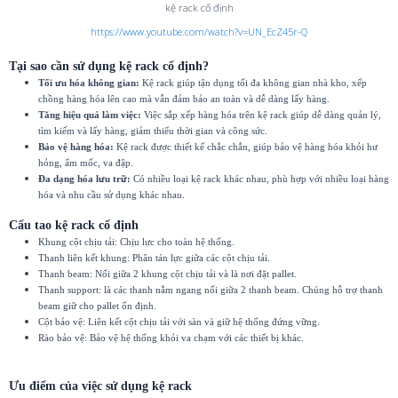
kệ rack cố định
https://www.youtube.com/watch?v=UN_EcZ45r-Q
Tại sao cần sử dụng kệ rack cố định?
Tối ưu hóa không gian:
Kệ rack giúp tận dụng tối đa không gian nhà kho, xếp
chồng hàng hóa lên cao mà vẫn đảm bảo an toàn và dễ dàng lấy hàng.
Tăng hiệu quả làm việc:
Việc sắp xếp hàng hóa trên kệ rack giúp dễ dàng quản lý,
tìm kiếm và lấy hàng, giảm thiểu thời gian và công sức.
Bảo vệ hàng hóa:
Kệ rack được thiết kế chắc chắn, giúp bảo vệ hàng hóa khỏi hư
hỏng, ẩm mốc, va đập.
Đa dạng hóa lưu trữ:
Có nhiều loại kệ rack khác nhau, phù hợp với nhiều loại hàng
hóa và nhu cầu sử dụng khác nhau.
Cấu tao kệ rack cố định
Khung cột chịu tải: Chịu lực cho toàn hệ thống.
Thanh liên kết khung: Phân tán lực giữa các cột chịu tải.
Thanh beam: Nối giữa 2 khung cột chịu tải và là nơi đặt pallet.
Thanh support: là các thanh nằm ngang nối giữa 2 thanh beam. Chúng hỗ trợ thanh
beam giữ cho pallet ổn định.
Cột bảo vệ: Liên kết cột chịu tải với sàn và giữ hệ thống đứng vững.
Rào bảo vệ: Bảo vệ hệ thống khỏi va chạm với các thiết bị khác.
Ưu điểm của việc sử dụng kệ rack