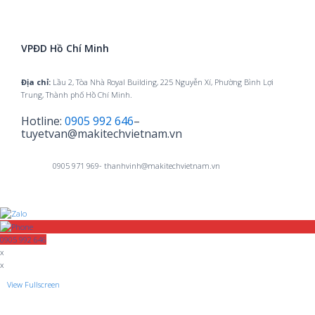
VPĐD Hồ Chí Minh
Địa chỉ:
Lầu 2, Tòa Nhà Royal Building, 225 Nguyễn Xí, Phường Bình Lợi
Trung, Thành phố Hồ Chí Minh.
Hotline:
0905 992 646
–
tuyetvan@makitechvietnam.vn
0905 971 969- thanhvinh@makitechvietnam.vn
0905 992 646
x
x
View Fullscreen