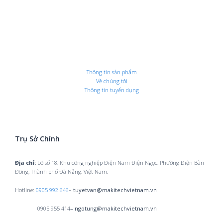
Thông tin sản phẩm
Về chúng tôi
Thông tin tuyển dụng
Trụ Sở Chính
Địa chỉ:
Lô số 18, Khu công nghiệp Điện Nam Điện Ngọc, Phường Điện Bàn
Đông, Thành phố Đà Nẵng, Việt Nam.
Hotline:
0905 992 646
–
tuyetvan@makitechvietnam.vn
0905 955 414
– ngotung@makitechvietnam.vn