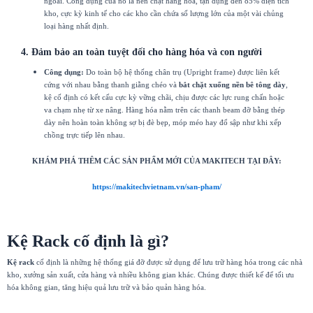
ngoài. Công dụng của nó là nén chặt hàng hóa, tận dụng đến 85% diện tích
kho, cực kỳ kinh tế cho các kho cần chứa số lượng lớn của một vài chủng
loại hàng nhất định.
4. Đảm bảo an toàn tuyệt đối cho hàng hóa và con người
Công dụng:
Do toàn bộ hệ thống chân trụ (Upright frame) được liên kết
cứng với nhau bằng thanh giằng chéo và
bắt chặt xuống nền bê tông dày
,
kệ cố định có kết cấu cực kỳ vững chãi, chịu được các lực rung chấn hoặc
va chạm nhẹ từ xe nâng. Hàng hóa nằm trên các thanh beam đỡ bằng thép
dày nên hoàn toàn không sợ bị đè bẹp, móp méo hay đổ sập như khi xếp
chồng trực tiếp lên nhau.
KHÁM PHÁ THÊM CÁC SẢN PHẨM MỚI CỦA MAKITECH TẠI ĐÂY:
https://makitechvietnam.vn/san-pham/
Kệ Rack cố định là gì?
Kệ rack
cố định là những hệ thống giá đỡ được sử dụng để lưu trữ hàng hóa trong các nhà
kho, xưởng sản xuất, cửa hàng và nhiều không gian khác. Chúng được thiết kế để tối ưu
hóa không gian, tăng hiệu quả lưu trữ và bảo quản hàng hóa.