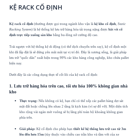
KỆ RACK CỐ ĐỊNH
Kệ rack cố định
(thường được gọi trong ngành kho vận là
kệ kho cố định
,
Static
Racking System
) là hệ thống kệ lưu trữ hàng hóa tải trọng nặng được
bắt vít cố
định trực tiếp xuống sàn kho
bằng bu-lông nở cường độ cao.
Trái ngược với hệ thống kệ di động (có thể dịch chuyển trên ray), kệ cố định một
khi đã lắp đặt là sẽ đứng yên mãi mãi tại vị trí đó. Đây là xương sống, là giải pháp
lưu trữ “quốc dân” xuất hiện trong 99% các kho hàng công nghiệp, kho chứa pallet
hiện nay.
Dưới đây là các công dụng thực tế cốt lõi của kệ rack cố định:
1. Lưu trữ hàng hóa trên cao, tối ưu hóa 100% không gian nhà
kho
Thực trạng:
Nếu không có kệ, bạn chỉ có thể xếp các pallet hàng dẹt sát
mặt đất hoặc chồng lên nhau 2 tầng là kịch kim (vì sợ đổ vỡ). Một diện tích
kho rộng vài ngàn mét vuông sẽ bị lãng phí toàn bộ khoảng không gian
phía trên.
Giải pháp:
Kệ cố định cho phép bạn
thiết kế hệ thống lưu trữ cao từ 3m
lên đến hơn 15m
(tùy thuộc vào chiều cao trần kho và tầm với của xe