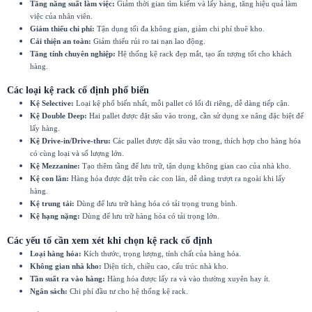
Tăng năng suất làm việc:
Giảm thời gian tìm kiếm và lấy hàng, tăng hiệu quả làm
việc của nhân viên.
Giảm thiểu chi phí:
Tận dụng tối đa không gian, giảm chi phí thuê kho.
Cải thiện an toàn:
Giảm thiểu rủi ro tai nạn lao động.
Tăng tính chuyên nghiệp:
Hệ thống kệ rack đẹp mắt, tạo ấn tượng tốt cho khách
hàng.
Các loại kệ rack cố định
phổ biến
Kệ Selective:
Loại kệ phổ biến nhất, mỗi pallet có lối đi riêng, dễ dàng tiếp cận.
Kệ Double Deep:
Hai pallet được đặt sâu vào trong, cần sử dụng xe nâng đặc biệt để
lấy hàng.
Kệ Drive-in/Drive-thru:
Các pallet được đặt sâu vào trong, thích hợp cho hàng hóa
có cùng loại và số lượng lớn.
Kệ Mezzanine:
Tạo thêm tầng để lưu trữ, tận dụng không gian cao của nhà kho.
Kệ con lăn:
Hàng hóa được đặt trên các con lăn, dễ dàng trượt ra ngoài khi lấy
hàng.
Kệ trung tải:
Dùng để lưu trữ hàng hóa có tải trọng trung bình.
Kệ hạng nặng:
Dùng để lưu trữ hàng hóa có tải trọng lớn.
Các yếu tố cần xem xét khi chọn kệ rack cố định
Loại hàng hóa:
Kích thước, trọng lượng, tính chất của hàng hóa.
Không gian nhà kho:
Diện tích, chiều cao, cấu trúc nhà kho.
Tần suất ra vào hàng:
Hàng hóa được lấy ra và vào thường xuyên hay ít.
Ngân sách:
Chi phí đầu tư cho hệ thống kệ rack.