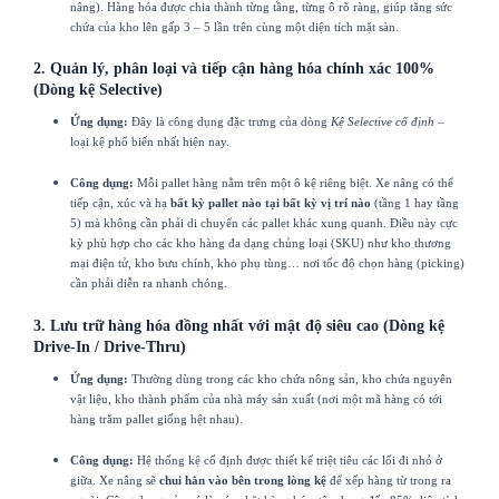
nâng). Hàng hóa được chia thành từng tầng, từng ô rõ ràng, giúp tăng sức
chứa của kho lên gấp 3 – 5 lần trên cùng một diện tích mặt sàn.
2. Quản lý, phân loại và tiếp cận hàng hóa chính xác 100%
(Dòng kệ Selective)
Ứng dụng:
Đây là công dụng đặc trưng của dòng
Kệ Selective cố định
–
loại kệ phổ biến nhất hiện nay.
Công dụng:
Mỗi pallet hàng nằm trên một ô kệ riêng biệt. Xe nâng có thể
tiếp cận, xúc và hạ
bất kỳ pallet nào tại bất kỳ vị trí nào
(tầng 1 hay tầng
5) mà không cần phải di chuyển các pallet khác xung quanh. Điều này cực
kỳ phù hợp cho các kho hàng đa dạng chủng loại (SKU) như kho thương
mại điện tử, kho bưu chính, kho phụ tùng… nơi tốc độ chọn hàng (picking)
cần phải diễn ra nhanh chóng.
3. Lưu trữ hàng hóa đồng nhất với mật độ siêu cao (Dòng kệ
Drive-In / Drive-Thru)
Ứng dụng:
Thường dùng trong các kho chứa nông sản, kho chứa nguyên
vật liệu, kho thành phẩm của nhà máy sản xuất (nơi một mã hàng có tới
hàng trăm pallet giống hệt nhau).
Công dụng:
Hệ thống kệ cố định được thiết kế triệt tiêu các lối đi nhỏ ở
giữa. Xe nâng sẽ
chui hẳn vào bên trong lòng kệ
để xếp hàng từ trong ra