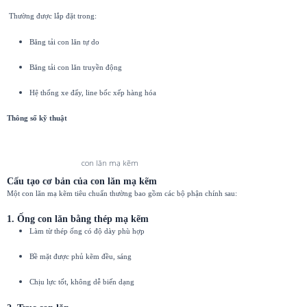
Thường được lắp đặt trong:
Băng tải con lăn tự do
Băng tải con lăn truyền động
Hệ thống xe đẩy, line bốc xếp hàng hóa
Thông số kỹ thuật
con lăn mạ kẽm
Cấu tạo cơ bản của con lăn mạ kẽm
Một con lăn mạ kẽm tiêu chuẩn thường bao gồm các bộ phận chính sau:
1. Ống con lăn bằng thép mạ kẽm
Làm từ thép ống có độ dày phù hợp
Bề mặt được phủ kẽm đều, sáng
Chịu lực tốt, không dễ biến dạng