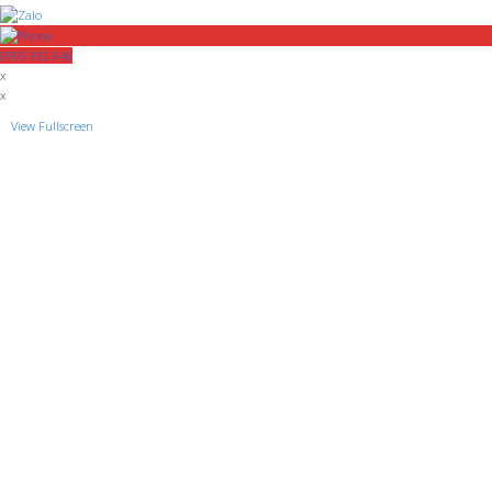
0905 992 646
x
x
View Fullscreen