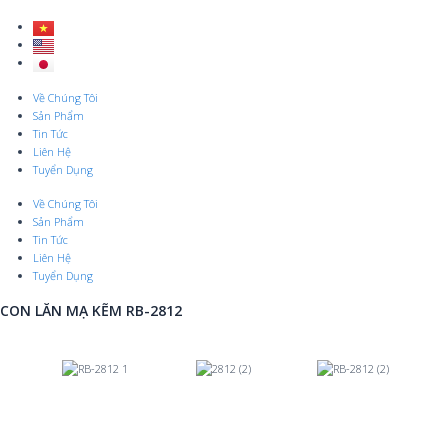
Skip
to
content
Menu
Về Chúng Tôi
Sản Phẩm
Tin Tức
Liên Hệ
Tuyển Dụng
Về Chúng Tôi
Sản Phẩm
Tin Tức
Liên Hệ
Tuyển Dụng
CON LĂN MẠ KẼM RB-2812
Previous
Nex