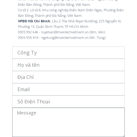
Điện Bàn Đông, Thành phố Đà Nẵng, Việt Nam.
Cơ sở 2: Lô số 8, Khu công nghiệp Điện Nam Điện Ngọc, Phường Điện
Bàn Đông, Thành phố Đà Nẵng, Việt Nam.
VPĐD Hồ Chí Minh:
Lầu 2, Tòa Nhà Royal Building, 225 Nguyễn Xí,
Phường 13, Quận Bình Thạnh, TP Hồ Chí Minh
0905 992 646 - tuyetvan@makitechvietnam.vn (Mrs. Vân)
0905 955 414 - ngotung@makitechvietnam.vn (Mr. Tùng)
Công
Ty
Họ
Và
Tên
Địa
Chỉ
Email
Số
Điện
Thoại
Message