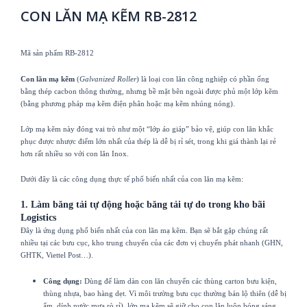
CON LĂN MẠ KẼM RB-2812
Mã sản phẩm RB-2812
Con lăn mạ kẽm
(
Galvanized Roller
) là loại con lăn công nghiệp có phần ống
bằng thép cacbon thông thường, nhưng bề mặt bên ngoài được phủ một lớp kẽm
(bằng phương pháp mạ kẽm điện phân hoặc mạ kẽm nhúng nóng).
Lớp mạ kẽm này đóng vai trò như một “lớp áo giáp” bảo vệ, giúp con lăn khắc
phục được nhược điểm lớn nhất của thép là dễ bị rỉ sét, trong khi giá thành lại rẻ
hơn rất nhiều so với con lăn Inox.
Dưới đây là các công dụng thực tế phổ biến nhất của con lăn mạ kẽm:
1. Làm băng tải tự động hoặc băng tải tự do trong kho bãi
Logistics
Đây là ứng dụng phổ biến nhất của con lăn mạ kẽm. Bạn sẽ bắt gặp chúng rất
nhiều tại các bưu cục, kho trung chuyển của các đơn vị chuyển phát nhanh (GHN,
GHTK, Viettel Post…).
Công dụng:
Dùng để làm dàn con lăn chuyển các thùng carton bưu kiện,
thùng nhựa, bao hàng dẹt. Vì môi trường bưu cục thường bán lộ thiên (dễ bị
ẩm, dính nước mưa rò rỉ), lớp mạ kẽm sẽ giữ cho con lăn luôn bóng sáng,