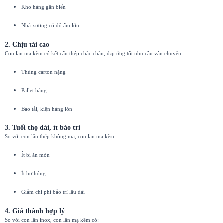
Kho hàng gần biển
Nhà xưởng có độ ẩm lớn
2. Chịu tải cao
Con lăn mạ kẽm có kết cấu thép chắc chắn, đáp ứng tốt nhu cầu vận chuyển:
Thùng carton nặng
Pallet hàng
Bao tải, kiện hàng lớn
3. Tuổi thọ dài, ít bảo trì
So với con lăn thép không mạ, con lăn mạ kẽm:
Ít bị ăn mòn
Ít hư hỏng
Giảm chi phí bảo trì lâu dài
4. Giá thành hợp lý
So với con lăn inox, con lăn mạ kẽm có: