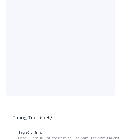
Thông Tin Liên Hệ
Trụ sở chính:
Cơ sở 1: Lô số 18, Khu công nghiệp Điện Nam Điện Ngọc, Phường