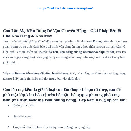
https://makitechvietnam.vn/san-pham/
Con Lăn Mạ Kẽm Dùng Để Vận Chuyển Hàng – Giải Pháp Bền Bỉ
Cho Kho Hàng & Nhà Máy
Trong các hệ thống băng tải và dây chuyền logistics hiện đại,
con lăn mạ kẽm
đóng vai trò
quan trọng trong việc đảm bảo quá trình vận chuyển hàng hóa diễn ra trơn tru, an toàn và
hiệu quả. Với ưu điểm nổi bật về
độ bền, khả năng chống ăn mòn và chịu tải tốt
, con lăn
mạ kẽm ngày càng được sử dụng rộng rãi trong kho hàng, nhà máy sản xuất và trung tâm
phân phối.
Vậy
con lăn mạ kẽm dùng để vận chuyển hàng
là gì, có những ưu điểm nào và ứng dụng
ra sao? Hãy cùng tìm hiểu chi tiết trong bài viết dưới đây.
Con lăn mạ kẽm là gì?
là loại con lăn được chế tạo từ thép, sau đó
phủ một lớp
kẽm bảo vệ
trên bề mặt thông qua phương pháp mạ
kẽm (mạ điện hoặc mạ kẽm nhúng nóng). Lớp kẽm này giúp con lăn:
Chống oxy hóa
Hạn chế gỉ sét
Tăng tuổi thọ khi làm việc trong môi trường công nghiệp