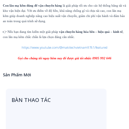
Con lăn mạ kẽm dùng để vận chuyển hàng
là giải pháp tối ưu cho các hệ thống băng tải và
kho vận hiện đại. Với ưu điểm về độ bền, khả năng chống gỉ và chịu tải cao, con lăn mạ
kẽm giúp doanh nghiệp nâng cao hiệu suất vận chuyển, giảm chi phí vận hành và đảm bảo
an toàn trong quá trình sử dụng.
👉 Nếu bạn đang tìm kiếm một giải pháp
vận chuyển hàng hóa bền – hiệu quả – kinh tế
,
con lăn mạ kẽm chắc chắn là lựa chọn đáng cân nhắc.
https://www.youtube.com/@makitechvietnam9761/featured
Gọi cho chúng tôi ngay hôm nay để được giá tốt nhất: 0905 992 646
Sản Phẩm Mới
BÀN THAO TÁC