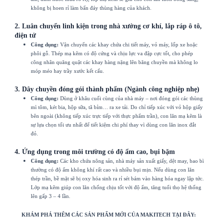
không bị hoen rỉ làm bẩn đáy thùng hàng của khách.
2. Luân chuyển linh kiện trong nhà xưởng cơ khí, lắp ráp ô tô,
điện tử
Công dụng:
Vận chuyển các khay chứa chi tiết máy, vỏ máy, lốp xe hoặc
phôi gỗ. Thép mạ kẽm có độ cứng và chịu lực va đập cực tốt, cho phép
công nhân quăng quật các khay hàng nặng lên băng chuyền mà không lo
móp méo hay trầy xước kết cấu.
3. Dây chuyền đóng gói thành phẩm (Ngành công nghiệp nhẹ)
Công dụng:
Dùng ở khâu cuối cùng của nhà máy – nơi đóng gói các thùng
mì tôm, két bia, hộp sữa, tã bỉm… ra xe tải. Do chỉ tiếp xúc với vỏ hộp giấy
bên ngoài (không tiếp xúc trực tiếp với thực phẩm trần), con lăn mạ kẽm là
sự lựa chọn tối ưu nhất để tiết kiệm chi phí thay vì dùng con lăn inox đắt
đỏ.
4. Ứng dụng trong môi trường có độ ẩm cao, bụi bặm
Công dụng:
Các kho chứa nông sản, nhà máy sản xuất giấy, dệt may, bao bì
thường có độ ẩm không khí rất cao và nhiều bụi mịn. Nếu dùng con lăn
thép trần, bề mặt sẽ bị oxy hóa sinh ra rỉ sét bám vào hàng hóa ngay lập tức.
Lớp mạ kẽm giúp con lăn chống chịu tốt với độ ẩm, tăng tuổi thọ hệ thống
lên gấp 3 – 4 lần.
KHÁM PHÁ THÊM CÁC SẢN PHẨM MỚI CỦA MAKITECH TẠI ĐÂY: