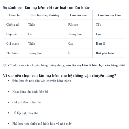
So sánh con lăn mạ kẽm với các loại con lăn khác
Tiêu chí
Con lăn thép thường
Con lăn inox
Con lăn mạ kẽm
Chống gỉ
Thấp
Rất cao
Tốt
Chịu tải
Cao
Trung bình
Cao
Giá thành
Thấp
Cao
Hợp lý
Phổ biến
Trung bình
Ít
Rất phổ biến
👉 Với nhu cầu vận chuyển hàng thông dụng,
con lăn mạ kẽm là lựa chọn cân bằng nhất
.
Vì sao nên chọn con lăn mạ kẽm cho hệ thống vận chuyển hàng?
Đáp ứng tốt nhu cầu vận chuyển hàng nặng
Hoạt động ổn định, bền bỉ
Chi phí đầu tư hợp lý
Dễ lắp đặt, thay thế
Phù hợp với nhiều mô hình kho và nhà máy