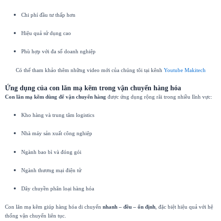
Chi phí đầu tư thấp hơn
Hiệu quả sử dụng cao
Phù hợp với đa số doanh nghiệp
Có thể tham khảo thêm những video mới của chúng tôi tại kênh
Youtube Makitech
Ứng dụng của con lăn mạ kẽm trong vận chuyển hàng hóa
Con lăn mạ kẽm dùng để vận chuyển hàng
được ứng dụng rộng rãi trong nhiều lĩnh vực:
Kho hàng và trung tâm logistics
Nhà máy sản xuất công nghiệp
Ngành bao bì và đóng gói
Ngành thương mại điện tử
Dây chuyền phân loại hàng hóa
Con lăn mạ kẽm giúp hàng hóa di chuyển
nhanh – đều – ổn định
, đặc biệt hiệu quả với hệ
thống vận chuyển liên tục.