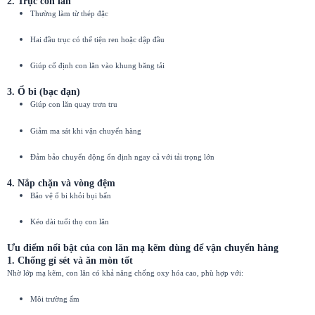
2. Trục con lăn
Thường làm từ thép đặc
Hai đầu trục có thể tiện ren hoặc dập đầu
Giúp cố định con lăn vào khung băng tải
3. Ổ bi (bạc đạn)
Giúp con lăn quay trơn tru
Giảm ma sát khi vận chuyển hàng
Đảm bảo chuyển động ổn định ngay cả với tải trọng lớn
4. Nắp chặn và vòng đệm
Bảo vệ ổ bi khỏi bụi bẩn
Kéo dài tuổi thọ con lăn
Ưu điểm nổi bật của con lăn mạ kẽm dùng để vận chuyển hàng
1. Chống gỉ sét và ăn mòn tốt
Nhờ lớp mạ kẽm, con lăn có khả năng chống oxy hóa cao, phù hợp với:
Môi trường ẩm