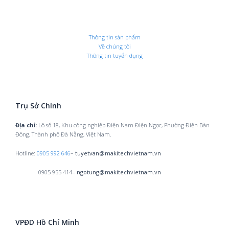
Thông tin sản phẩm
Về chúng tôi
Thông tin tuyển dụng
Trụ Sở Chính
Địa chỉ:
Lô số 18, Khu công nghiệp Điện Nam Điện Ngọc, Phường Điện Bàn
Đông, Thành phố Đà Nẵng, Việt Nam.
Hotline:
0905 992 646
–
tuyetvan@makitechvietnam.vn
0905 955 414
– ngotung@makitechvietnam.vn
VPĐD Hồ Chí Minh