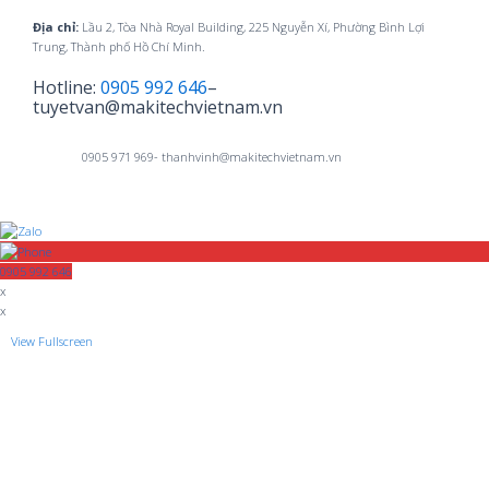
Địa chỉ:
Lầu 2, Tòa Nhà Royal Building, 225 Nguyễn Xí, Phường Bình Lợi
Trung, Thành phố Hồ Chí Minh.
Hotline:
0905 992 646
–
tuyetvan@makitechvietnam.vn
0905 971 969- thanhvinh@makitechvietnam.vn
0905 992 646
x
x
View Fullscreen