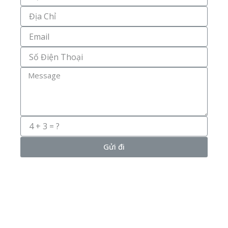
Và
Tên
Địa
Chỉ
Email
Số
Điện
Thoại
Message
Gửi đi