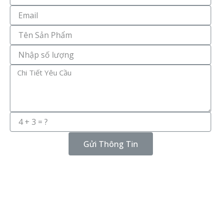
thoại
Email
Tên
Sản
Phẩm
Số
Lượng
Message
Gửi Thông Tin