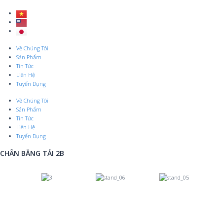
Skip
to
content
Menu
Về Chúng Tôi
Sản Phẩm
Tin Tức
Liên Hệ
Tuyển Dụng
Về Chúng Tôi
Sản Phẩm
Tin Tức
Liên Hệ
Tuyển Dụng
CHÂN BĂNG TẢI 2B
Previous
Nex