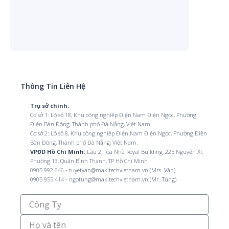
Thông Tin Liên Hệ
Trụ sở chính:
Cơ sở 1: Lô số 18, Khu công nghiệp Điện Nam Điện Ngọc, Phường
Điện Bàn Đông, Thành phố Đà Nẵng, Việt Nam.
Cơ sở 2: Lô số 8, Khu công nghiệp Điện Nam Điện Ngọc, Phường Điện
Bàn Đông, Thành phố Đà Nẵng, Việt Nam.
VPĐD Hồ Chí Minh:
Lầu 2, Tòa Nhà Royal Building, 225 Nguyễn Xí,
Phường 13, Quận Bình Thạnh, TP Hồ Chí Minh
0905 992 646 - tuyetvan@makitechvietnam.vn (Mrs. Vân)
0905 955 414 - ngotung@makitechvietnam.vn (Mr. Tùng)
Công
Ty
Họ