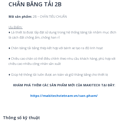
CHÂN BĂNG TẢI 2B
Mã sản phẩm:
2B – CHÂN TIÊU CHUẨN
Ưu Điểm:
♦ Là thiết bị được lắp đặt sử dụng trong hệ thống băng tải nhằm mục đích
là cách đất chống ẩm, chống han rỉ
♦ Chân băng tải bằng thép kết hợp với bánh xe tạo ra độ linh hoạt
♦ Chiều cao chân có thể điều chỉnh theo nhu cầu khách hàng, phù hợp với
chiều cao nhiều công nhân sản xuất
♦ Giúp hệ thông tải luôn được an toàn và giữ thăng bằng cho thiết bị
KHÁM PHÁ THÊM CÁC SẢN PHẨM MỚI CỦA MAKITECH TẠI ĐÂY:
https://makitechvietnam.vn/san-pham/
Thông số kỹ thuật