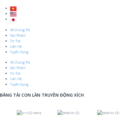
Skip
to
content
Menu
Về Chúng Tôi
Sản Phẩm
Tin Tức
Liên Hệ
Tuyển Dụng
Về Chúng Tôi
Sản Phẩm
Tin Tức
Liên Hệ
Tuyển Dụng
BĂNG TẢI CON LĂN TRUYỀN ĐỘNG XÍCH
Previous
Nex