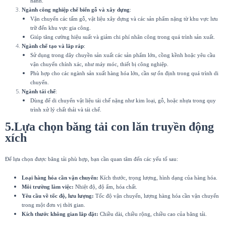
hành.
Ngành công nghiệp chế biến gỗ và xây dựng
:
Vận chuyển các tấm gỗ, vật liệu xây dựng và các sản phẩm nặng từ khu vực lưu
trữ đến khu vực gia công.
Giúp tăng cường hiệu suất và giảm chi phí nhân công trong quá trình sản xuất.
Ngành chế tạo và lắp ráp
:
Sử dụng trong dây chuyền sản xuất các sản phẩm lớn, cồng kềnh hoặc yêu cầu
vận chuyển chính xác, như máy móc, thiết bị công nghiệp.
Phù hợp cho các ngành sản xuất hàng hóa lớn, cần sự ổn định trong quá trình di
chuyển.
Ngành tái chế
:
Dùng để di chuyển vật liệu tái chế nặng như kim loại, gỗ, hoặc nhựa trong quy
trình xử lý chất thải và tái chế.
5.Lựa chọn băng tải con lăn truyền động
xích
Để lựa chọn được băng tải phù hợp, bạn cần quan tâm đến các yếu tố sau:
Loại hàng hóa cần vận chuyển:
Kích thước, trọng lượng, hình dạng của hàng hóa.
Môi trường làm việc:
Nhiệt độ, độ ẩm, hóa chất.
Yêu cầu về tốc độ, lưu lượng:
Tốc độ vận chuyển, lượng hàng hóa cần vận chuyển
trong một đơn vị thời gian.
Kích thước không gian lắp đặt:
Chiều dài, chiều rộng, chiều cao của băng tải.