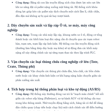
Công dụng:
Băng tải con lăn truyền động xích chịu được lực nén cực lớn
khi xe nâng đặt cả pallet nặng xuống mặt băng tải. Hệ thống xích khóa
dòng lực giúp kéo các pallet này dịch chuyển một cách lầm lì, chắc chắn,
đều đặn mà không sợ bị quá tải hay trượt bánh.
2. Dây chuyền sản xuất và lắp ráp Ô tô, xe máy, máy công
nghiệp
Công dụng:
Trong các nhà máy lắp ráp, khung sườn xe ô tô, động cơ tổng
thành hoặc các khối kim loại đúc nặng cần di chuyển qua các trạm robot
hàn, trạm sơn, trạm lắp ráp linh kiện. Hệ thống con lăn truyền động xích
(thường làm bằng thép dày hoặc mạ kẽm) sẽ tự động đưa các khối máy
nặng nề này dừng chính xác tại từng trạm thao tác theo lập trình PLC.
3. Vận chuyển các loại thùng chứa công nghiệp cỡ lớn (Tote,
Crate, Thùng phi)
Công dụng:
Vận chuyển các thùng phi chứa dầu, hóa chất, các bồn chứa
nước hoặc các khay chứa linh kiện cơ khí hạng nặng luân chuyển giữa các
phân xưởng sản xuất.
4. Tích hợp trong hệ thống phân loại và kho tự động (AS/RS)
Công dụng:
Hệ thống này thường đóng vai trò là “mạch máu chính” kết nối
giữa các robot xếp hàng (Palletizer), xe tự hành AGV và hệ thống cẩu trục
trong kho thông minh. Nhờ truyền động bằng xích, băng tải có thể dễ dàng
đảo chiều quay (chạy tiến hoặc chạy lùi) một cách chính xác để điều hướng