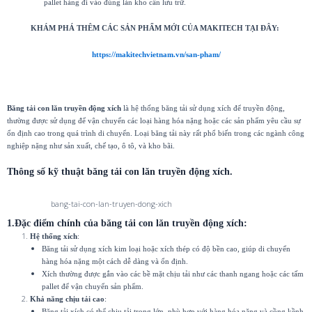
pallet hàng đi vào đúng làn kho cần lưu trữ.
KHÁM PHÁ THÊM CÁC SẢN PHẨM MỚI CỦA MAKITECH TẠI ĐÂY:
https://makitechvietnam.vn/san-pham/
Băng tải con lăn truyền động xích
là hệ thống băng tải sử dụng xích để truyền động,
thường được sử dụng để vận chuyển các loại hàng hóa nặng hoặc các sản phẩm yêu cầu sự
ổn định cao trong quá trình di chuyển. Loại băng tải này rất phổ biến trong các ngành công
nghiệp nặng như sản xuất, chế tạo, ô tô, và kho bãi.
Thông số kỹ thuật băng tải con lăn truyền động xích.
bang-tai-con-lan-truyen-dong-xich
1.Đặc điểm chính của
băng tải con lăn truyền động xích
:
Hệ thống xích
:
Băng tải sử dụng xích kim loại hoặc xích thép có độ bền cao, giúp di chuyển
hàng hóa nặng một cách dễ dàng và ổn định.
Xích thường được gắn vào các bề mặt chịu tải như các thanh ngang hoặc các tấm
pallet để vận chuyển sản phẩm.
Khả năng chịu tải cao
:
Băng tải xích có thể chịu tải trọng lớn, phù hợp với hàng hóa nặng và cồng kềnh