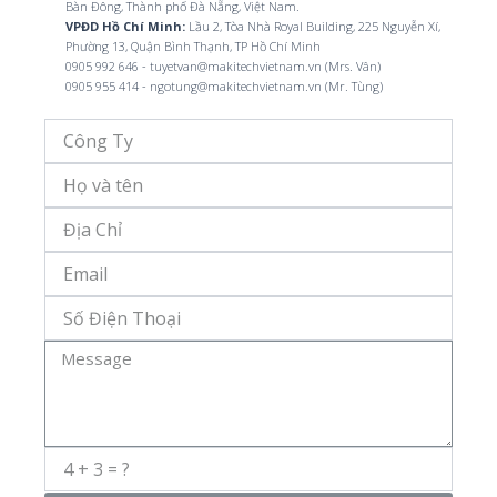
Bàn Đông, Thành phố Đà Nẵng, Việt Nam.
VPĐD Hồ Chí Minh:
Lầu 2, Tòa Nhà Royal Building, 225 Nguyễn Xí,
Phường 13, Quận Bình Thạnh, TP Hồ Chí Minh
0905 992 646 - tuyetvan@makitechvietnam.vn (Mrs. Vân)
0905 955 414 - ngotung@makitechvietnam.vn (Mr. Tùng)
Công
Ty
Họ
Và
Tên
Địa
Chỉ
Email
Số
Điện
Thoại
Message