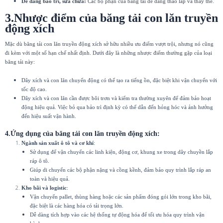
Dễ dàng bảo trì, sửa chữa:
Các bộ phận của băng tải dễ dàng tháo lắp và thay thế.
3.Nhược điểm của băng tải con lăn truyền
động xích
Mặc dù băng tải con lăn truyền động xích sở hữu nhiều ưu điểm vượt trội, nhưng nó cũng
đi kèm với một số hạn chế nhất định. Dưới đây là những nhược điểm thường gặp của loại
băng tải này:
Dây xích và con lăn chuyển động có thể tạo ra tiếng ồn, đặc biệt khi vận chuyển với
tốc độ cao.
Dây xích và con lăn cần được bôi trơn và kiểm tra thường xuyên để đảm bảo hoạt
động hiệu quả. Việc bỏ qua bảo trì định kỳ có thể dẫn đến hỏng hóc và ảnh hưởng
đến hiệu suất vận hành.
4.Ứng dụng của
băng tải con lăn truyền động xích
:
Ngành sản xuất ô tô và cơ khí
:
Sử dụng để vận chuyển các linh kiện, động cơ, khung xe trong dây chuyền lắp
ráp ô tô.
Giúp di chuyển các bộ phận nặng và cồng kềnh, đảm bảo quy trình lắp ráp an
toàn và hiệu quả.
Kho bãi và logistic
:
Vận chuyển pallet, thùng hàng hoặc các sản phẩm đóng gói lớn trong kho bãi,
đặc biệt là các hàng hóa có tải trọng lớn.
Dễ dàng tích hợp vào các hệ thống tự động hóa để tối ưu hóa quy trình vận