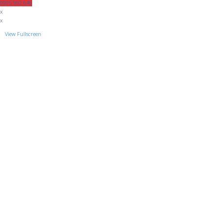
0905 992 646
x
x
View Fullscreen