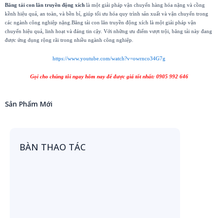
Băng tải con lăn truyền động xích
là một giải pháp vận chuyển hàng hóa nặng và cồng
kềnh hiệu quả, an toàn, và bền bỉ, giúp tối ưu hóa quy trình sản xuất và vận chuyển trong
các ngành công nghiệp nặng.Băng tải con lăn truyền động xích là một giải pháp vận
chuyển hiệu quả, linh hoạt và đáng tin cậy. Với những ưu điểm vượt trội, băng tải này đang
được ứng dụng rộng rãi trong nhiều ngành công nghiệp.
https://www.youtube.com/watch?v=owrnco34G7g
Gọi cho chúng tôi ngay hôm nay để được giá tốt nhất: 0905 992 646
Sản Phẩm Mới
BÀN THAO TÁC