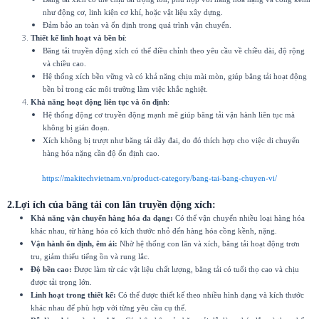
như động cơ, linh kiện cơ khí, hoặc vật liệu xây dựng.
Đảm bảo an toàn và ổn định trong quá trình vận chuyển.
Thiết kế linh hoạt và bền bỉ
:
Băng tải truyền động xích có thể điều chỉnh theo yêu cầu về chiều dài, độ rộng
và chiều cao.
Hệ thống xích bền vững và có khả năng chịu mài mòn, giúp băng tải hoạt động
bền bỉ trong các môi trường làm việc khắc nghiệt.
Khả năng hoạt động liên tục và ổn định
:
Hệ thống động cơ truyền động mạnh mẽ giúp băng tải vận hành liên tục mà
không bị gián đoạn.
Xích không bị trượt như băng tải dây đai, do đó thích hợp cho việc di chuyển
hàng hóa nặng cần độ ổn định cao.
https://makitechvietnam.vn/product-category/bang-tai-bang-chuyen-vi/
2.Lợi ích của
băng tải con lăn truyền động xích
:
Khả năng vận chuyển hàng hóa đa dạng:
Có thể vận chuyển nhiều loại hàng hóa
khác nhau, từ hàng hóa có kích thước nhỏ đến hàng hóa cồng kềnh, nặng.
Vận hành ổn định, êm ái:
Nhờ hệ thống con lăn và xích, băng tải hoạt động trơn
tru, giảm thiểu tiếng ồn và rung lắc.
Độ bền cao:
Được làm từ các vật liệu chất lượng, băng tải có tuổi thọ cao và chịu
được tải trọng lớn.
Linh hoạt trong thiết kế:
Có thể được thiết kế theo nhiều hình dạng và kích thước
khác nhau để phù hợp với từng yêu cầu cụ thể.