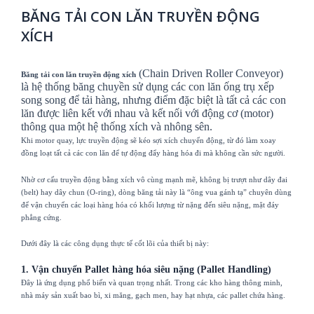
BĂNG TẢI CON LĂN TRUYỀN ĐỘNG
XÍCH
(Chain Driven Roller Conveyor)
Băng tải con lăn truyền động xích
là hệ thống băng chuyền sử dụng các con lăn ống trụ xếp
song song để tải hàng, nhưng điểm đặc biệt là tất cả các con
lăn được liên kết với nhau và kết nối với động cơ (motor)
thông qua một hệ thống xích và nhông sên.
Khi motor quay, lực truyền động sẽ kéo sợi xích chuyển động, từ đó làm xoay
đồng loạt tất cả các con lăn để tự động đẩy hàng hóa đi mà không cần sức người.
Nhờ cơ cấu truyền động bằng xích vô cùng mạnh mẽ, không bị trượt như dây đai
(belt) hay dây chun (O-ring), dòng băng tải này là “ông vua gánh tạ” chuyên dùng
để vận chuyển các loại hàng hóa có khối lượng từ nặng đến siêu nặng, mặt đáy
phẳng cứng.
Dưới đây là các công dụng thực tế cốt lõi của thiết bị này:
1. Vận chuyển Pallet hàng hóa siêu nặng (Pallet Handling)
Đây là ứng dụng phổ biến và quan trọng nhất. Trong các kho hàng thông minh,
nhà máy sản xuất bao bì, xi măng, gạch men, hay hạt nhựa, các pallet chứa hàng.