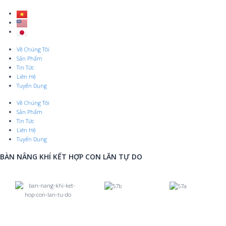
Skip
to
content
Menu
Về Chúng Tôi
Sản Phẩm
Tin Tức
Liên Hệ
Tuyển Dụng
Về Chúng Tôi
Sản Phẩm
Tin Tức
Liên Hệ
Tuyển Dụng
BÀN NÂNG KHÍ KẾT HỢP CON LĂN TỰ DO
Previous
Nex