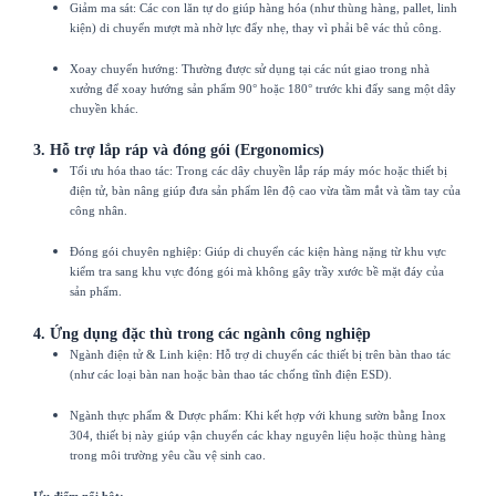
Giảm ma sát: Các con lăn tự do giúp hàng hóa (như thùng hàng, pallet, linh
kiện) di chuyển mượt mà nhờ lực đẩy nhẹ, thay vì phải bê vác thủ công.
Xoay chuyển hướng: Thường được sử dụng tại các nút giao trong nhà
xưởng để xoay hướng sản phẩm 90° hoặc 180° trước khi đẩy sang một dây
chuyền khác.
3. Hỗ trợ lắp ráp và đóng gói (Ergonomics)
Tối ưu hóa thao tác: Trong các dây chuyền lắp ráp máy móc hoặc thiết bị
điện tử, bàn nâng giúp đưa sản phẩm lên độ cao vừa tầm mắt và tầm tay của
công nhân.
Đóng gói chuyên nghiệp: Giúp di chuyển các kiện hàng nặng từ khu vực
kiểm tra sang khu vực đóng gói mà không gây trầy xước bề mặt đáy của
sản phẩm.
4. Ứng dụng đặc thù trong các ngành công nghiệp
Ngành điện tử & Linh kiện: Hỗ trợ di chuyển các thiết bị trên bàn thao tác
(như các loại bàn nan hoặc bàn thao tác chống tĩnh điện ESD).
Ngành thực phẩm & Dược phẩm: Khi kết hợp với khung sườn bằng Inox
304, thiết bị này giúp vận chuyển các khay nguyên liệu hoặc thùng hàng
trong môi trường yêu cầu vệ sinh cao.