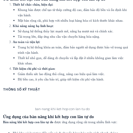
Thiết kế chắc chắn, hiện đại
:
Khung bàn được chế tạo từ thép cường độ cao, đảm bảo độ bền và ổn định khi
vận hành.
Mặt bàn rộng rãi, phù hợp với nhiều loại hàng hóa có kích thước khác nhau.
Khả năng nâng hạ linh hoạt
:
Sử dụng hệ thống thủy lực mạnh mẽ, nâng hạ mượt mà và chính xác.
Tải trọng lớn, đáp ứng nhu cầu vận chuyển hàng hóa nặng.
An toàn và tiện lợi
:
Trang bị hệ thống khóa an toàn, đảm bảo người sử dụng được bảo vệ trong quá
trình vận hành.
Thiết kế nhỏ gọn, dễ dàng di chuyển và lắp đặt ở nhiều không gian làm việc
khác nhau.
Tiết kiệm chi phí và thời gian
:
Giảm thiểu sức lao động thủ công, nâng cao hiệu quả làm việc.
Độ bền cao, ít yêu cầu bảo trì, giúp tiết kiệm chi phí vận hành.
THÔNG SỐ KỸ THUẬT
ban-nang-khi-ket-hop-con-lan-tu-do
Ứng dụng của bàn nâng khí kết hợp con lăn tự do
Bàn nâng khí kết hợp con lăn tự do
được ứng dụng rộng rãi trong nhiều lĩnh vực:
Nhà kho và logistics: Sắp xếp và di chuyển hàng hóa một cách nhanh chóng.