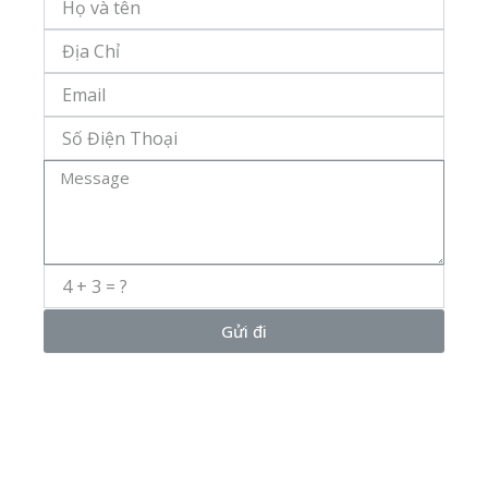
Và
Tên
Địa
Chỉ
Email
Số
Điện
Thoại
Message
Gửi đi