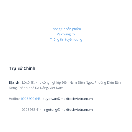
Thông tin sản phẩm
Về chúng tôi
Thông tin tuyển dụng
Trụ Sở Chính
Địa chỉ:
Lô số 18, Khu công nghiệp Điện Nam Điện Ngọc, Phường Điện Bàn
Đông, Thành phố Đà Nẵng, Việt Nam.
Hotline:
0905 992 646
–
tuyetvan@makitechvietnam.vn
0905 955 414
– ngotung@makitechvietnam.vn