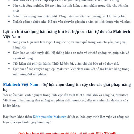
Sản xuất công nghiệp: Hỗ trợ nâng hạ linh kiện, thành phẩm trong dây chuyền sản
xuất.
Siêu thị và trung tâm phân phối: Tăng hiệu quả vận hành trong các kho hàng lớn.
Ngành công nghiệp nhẹ: Hỗ trợ vận chuyển các sản phẩm có kích thước vừa và nhỏ.
Lợi ích khi sử dụng bàn nâng khí
kết hợp con lăn tự do
của Makitech
Việt Nam
Nâng cao hiệu suất làm việc: Tăng tốc độ và hiệu quả trong vận chuyển, nâng hạ
hàng hóa.
Đảm bảo an toàn tuyệt đối: Hệ thống khóa an toàn và cơ chế chống rơi giúp bảo vệ
người sử dụng.
Tiết kiệm chi phí vận hành: Thiết kế bền bỉ, giảm chi phí bảo trì và thay thế.
Dịch vụ hỗ trợ chuyên nghiệp: Makitech Việt Nam cam kết hỗ trợ khách hàng trong
suốt vòng đời sản phẩm.
Makitech Việt Nam
– Sự lựa chọn đáng tin cậy cho các giải pháp nâng
hạ
Với nhiều năm kinh nghiệm trong lĩnh vực sản xuất thiết bị nhà kho và nâng hạ, Makitech
Việt Nam tự hào mang đến những sản phẩm chất lượng cao, đáp ứng nhu cầu đa dạng của
khách hàng.
Hãy tham khảo thêm
Kênh youtube Makitech
để tối ưu hóa quy trình làm việc và nâng cao
hiệu quả vận hành ngay hôm nay!
Gọi cho chúng tôi ngay hôm nay để được giá tốt nhất: 0905 992 646