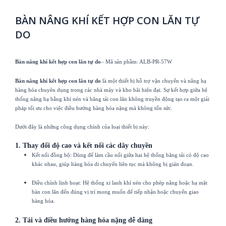
BÀN NÂNG KHÍ KẾT HỢP CON LĂN TỰ
DO
Bàn nâng khí kết hợp con lăn tự do
– Mã sản phầm: ALB-PR-57W
Bàn nâng khí kết hợp con lăn tự do
là một thiết bị hỗ trợ vận chuyển và nâng hạ
hàng hóa chuyên dụng trong các nhà máy và kho bãi hiện đại. Sự kết hợp giữa hệ
thống nâng hạ bằng khí nén và băng tải con lăn không truyền động tạo ra một giải
pháp tối ưu cho việc điều hướng hàng hóa nặng mà không tốn sức.
Dưới đây là những công dụng chính của loại thiết bị này:
1. Thay đổi độ cao và kết nối các dây chuyền
Kết nối đồng bộ: Dùng để làm cầu nối giữa hai hệ thống băng tải có độ cao
khác nhau, giúp hàng hóa di chuyển liên tục mà không bị gián đoạn.
Điều chỉnh linh hoạt: Hệ thống xi lanh khí nén cho phép nâng hoặc hạ mặt
bàn con lăn đến đúng vị trí mong muốn để tiếp nhận hoặc chuyển giao
hàng hóa.
2. Tải và điều hướng hàng hóa nặng dễ dàng