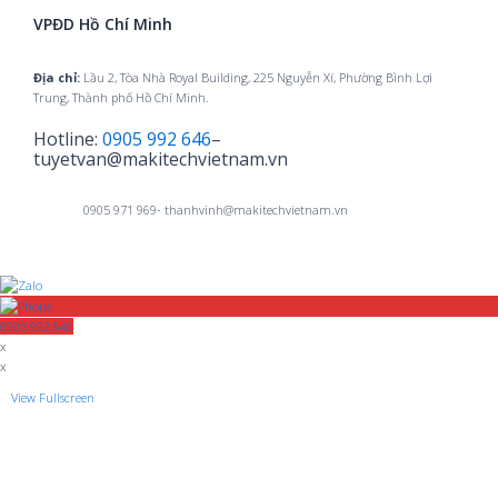
VPĐD Hồ Chí Minh
Địa chỉ:
Lầu 2, Tòa Nhà Royal Building, 225 Nguyễn Xí, Phường Bình Lợi
Trung, Thành phố Hồ Chí Minh.
Hotline:
0905 992 646
–
tuyetvan@makitechvietnam.vn
0905 971 969- thanhvinh@makitechvietnam.vn
0905 992 646
x
x
View Fullscreen