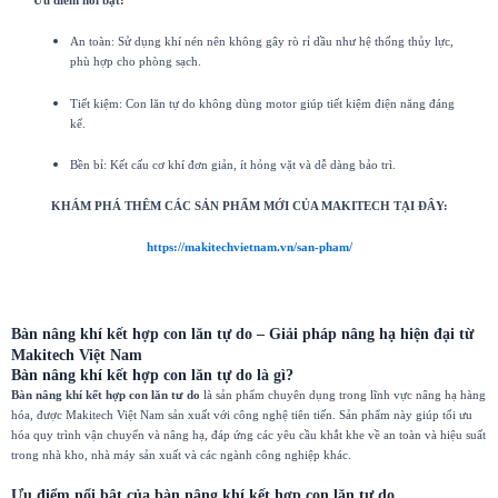
Ưu điểm nổi bật:
An toàn: Sử dụng khí nén nên không gây rò rỉ dầu như hệ thống thủy lực,
phù hợp cho phòng sạch.
Tiết kiệm: Con lăn tự do không dùng motor giúp tiết kiệm điện năng đáng
kể.
Bền bỉ: Kết cấu cơ khí đơn giản, ít hỏng vặt và dễ dàng bảo trì.
KHÁM PHÁ THÊM CÁC SẢN PHẨM MỚI CỦA MAKITECH TẠI ĐÂY:
https://makitechvietnam.vn/san-pham/
Bàn nâng khí kết hợp con lăn tự do – Giải pháp nâng hạ hiện đại từ
Makitech Việt Nam
Bàn nâng khí kết hợp con lăn tự do là gì?
Bàn nâng khí kết hợp con lăn tư do
là sản phẩm chuyên dụng trong lĩnh vực nâng hạ hàng
hóa, được Makitech Việt Nam sản xuất với công nghệ tiên tiến. Sản phẩm này giúp tối ưu
hóa quy trình vận chuyển và nâng hạ, đáp ứng các yêu cầu khắt khe về an toàn và hiệu suất
trong nhà kho, nhà máy sản xuất và các ngành công nghiệp khác.
Ưu điểm nổi bật của bàn nâng khí kết hợp con lăn tự do