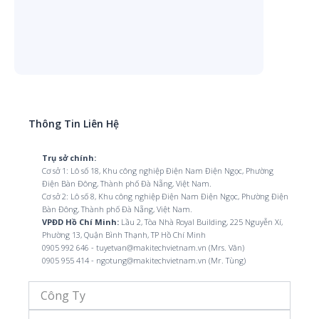
Thông Tin Liên Hệ
Trụ sở chính:
Cơ sở 1: Lô số 18, Khu công nghiệp Điện Nam Điện Ngọc, Phường
Điện Bàn Đông, Thành phố Đà Nẵng, Việt Nam.
Cơ sở 2: Lô số 8, Khu công nghiệp Điện Nam Điện Ngọc, Phường Điện
Bàn Đông, Thành phố Đà Nẵng, Việt Nam.
VPĐD Hồ Chí Minh:
Lầu 2, Tòa Nhà Royal Building, 225 Nguyễn Xí,
Phường 13, Quận Bình Thạnh, TP Hồ Chí Minh
0905 992 646 - tuyetvan@makitechvietnam.vn (Mrs. Vân)
0905 955 414 - ngotung@makitechvietnam.vn (Mr. Tùng)
Công
Ty
Họ