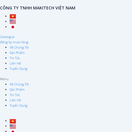
Skip
Post
CÔNG TY TNHH MAKITECH VIỆT NAM
to
pagination
content
Catalogue
đăng ký mua hàng
Về Chúng Tôi
Sản Phẩm
Tin Tức
Liên Hệ
Tuyển Dụng
Menu
Về Chúng Tôi
Sản Phẩm
Tin Tức
Liên Hệ
Tuyển Dụng