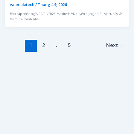
vanmakitech
/
Tháng 4 9, 2026
Bản cập nhật ngày 09/04/2026 Makitech VN tuyển dụng nhiều vị trí, hãy về
team tụi mình nhé.
1
2
…
5
Next
→