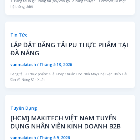
1. Băng tải là gì? Băng tải (hay còn gọi là băng chuyền – Conveyor) là một
hệ thống thiết
Tin Tức
LẮP ĐẶT BĂNG TẢI PU THỰC PHẨM TẠI
ĐÀ NẴNG
vanmakitech
/
Tháng 5 13, 2026
Băng tải PU thực phẩm: Giải Pháp Chuẩn Hóa Nhà Máy Chế Biến Thủy Hải
Sản Và Nông Sản Xuất
Tuyển Dụng
[HCM] MAKITECH VIỆT NAM TUYỂN
DỤNG NHÂN VIÊN KINH DOANH B2B
vanmakitech
/
Tháng 5 9, 2026