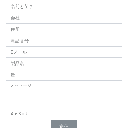
họ
và
tên
Công
ty
Địa
chỉ
Số
điện
thoại
Email
Tên
Sản
Phẩm
Số
Lượng
Message
送信