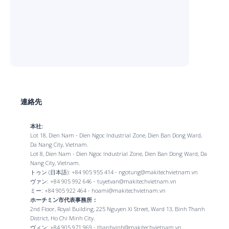
連絡先
本社:
Lot 18, Dien Nam - Dien Ngoc Industrial Zone, Dien Ban Dong Ward,
Da Nang City, Vietnam.
Lot 8, Dien Nam - Dien Ngoc Industrial Zone, Dien Ban Dong Ward, Da
Nang City, Vietnam.
トゥン (日本語): +84 905 955 414 - ngotung@makitechvietnam.vn
ヴァン: +84 905 992 646 - tuyetvan@makitechvietnam.vn
ミー: +84 905 922 464 - hoami@makitechvietnam.vn
ホーチミン市代表事務所：
2nd Floor, Royal Building, 225 Nguyen Xi Street, Ward 13, Binh Thanh
District, Ho Chi Minh City.
ヴィン: +84 905 971 969 - thanhvinh@makitechvietnam.vn