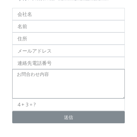
Công
Ty
Họ
Và
Tên
Địa
Chỉ
Email
Số
Điện
Thoại
Message
送信