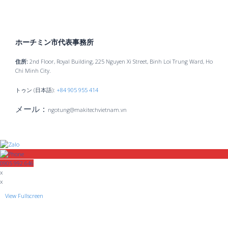
ホーチミン市代表事務所
住所:
2nd Floor, Royal Building, 225 Nguyen Xi Street, Binh Loi Trung Ward, Ho
Chi Minh City.
トゥン (日本語):
+84 905 955 414
メール：
ngotung@makitechvietnam.vn
0905 992 646
x
x
View Fullscreen