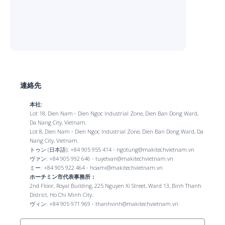
連絡先
本社:
Lot 18, Dien Nam - Dien Ngoc Industrial Zone, Dien Ban Dong Ward,
Da Nang City, Vietnam.
Lot 8, Dien Nam - Dien Ngoc Industrial Zone, Dien Ban Dong Ward, Da
Nang City, Vietnam.
トゥン (日本語): +84 905 955 414 - ngotung@makitechvietnam.vn
ヴァン: +84 905 992 646 - tuyetvan@makitechvietnam.vn
ミー: +84 905 922 464 - hoami@makitechvietnam.vn
ホーチミン市代表事務所：
2nd Floor, Royal Building, 225 Nguyen Xi Street, Ward 13, Binh Thanh
District, Ho Chi Minh City.
ヴィン: +84 905 971 969 - thanhvinh@makitechvietnam.vn
Công