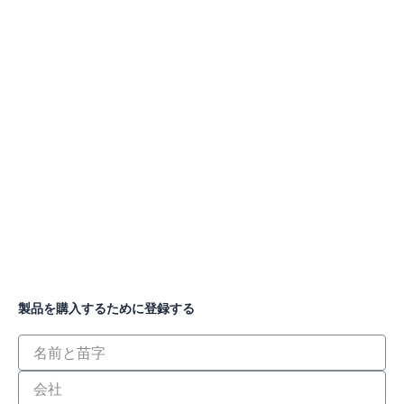
製品を購入するために登録する
họ
và
tên
Công
ty