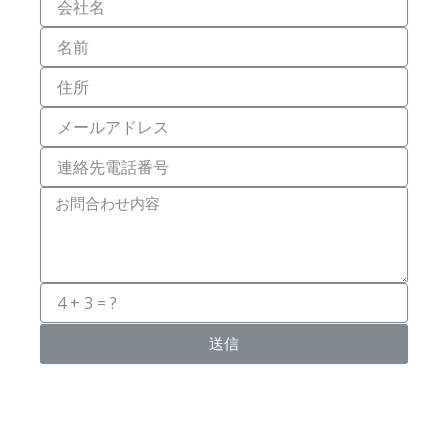
Ty
Họ
Và
Tên
Địa
Chỉ
Email
Số
Điện
Thoại
Message
送信