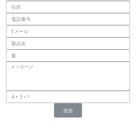
Địa
chỉ
Số
điện
thoại
Email
Tên
Sản
Phẩm
Số
Lượng
Message
送信