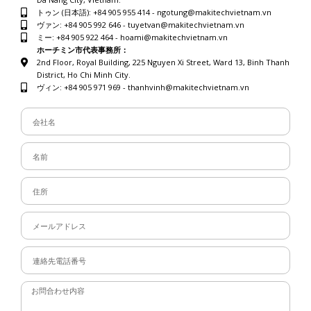
トゥン (日本語): +84 905 955 414 - ngotung@makitechvietnam.vn
ヴァン: +84 905 992 646 - tuyetvan@makitechvietnam.vn
ミー: +84 905 922 464 - hoami@makitechvietnam.vn
ホーチミン市代表事務所：
2nd Floor, Royal Building, 225 Nguyen Xi Street, Ward 13, Binh Thanh
District, Ho Chi Minh City.
ヴィン: +84 905 971 969 - thanhvinh@makitechvietnam.vn
Công
Ty
Họ
Và
Tên
Địa
Chỉ
Email
Số
Điện
Thoại
Message