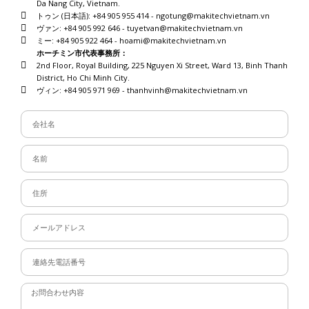
Da Nang City, Vietnam.
トゥン (日本語): +84 905 955 414 - ngotung@makitechvietnam.vn
ヴァン: +84 905 992 646 - tuyetvan@makitechvietnam.vn
ミー: +84 905 922 464 - hoami@makitechvietnam.vn
ホーチミン市代表事務所：
2nd Floor, Royal Building, 225 Nguyen Xi Street, Ward 13, Binh Thanh
District, Ho Chi Minh City.
ヴィン: +84 905 971 969 - thanhvinh@makitechvietnam.vn
Công
Ty
Họ
Và
Tên
Địa
Chỉ
Email
Số
Điện
Thoại
Message