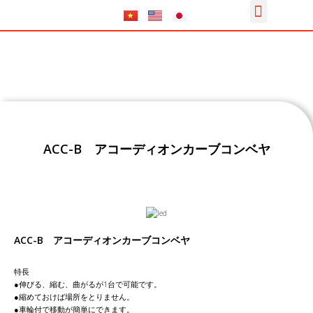
Menu
内
容
を
ス
キ
ッ
プ
ACC-B アコーディオンカーブコンベヤ
ACC-B アコーディオンカーブコンベヤ
特長
●伸びる、縮む、曲がるが1台で可能です。
●縮めておけば場所をとりません。
●車輪付で移動が簡単にできます。