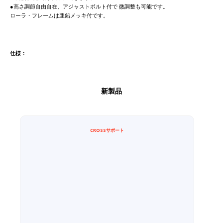
●高さ調節自由自在、アジャストボルト付で 微調整も可能です。
ローラ・フレームは亜鉛メッキ付です。
仕様：
新製品
CROSSサポート